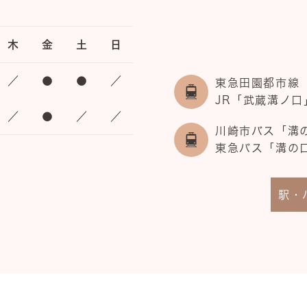
木
金
土
日
／
●
●
／
東急田園都市線
JR「武蔵溝ノ口
／
●
／
／
川崎市バス「溝
東急バス「溝の
駅・