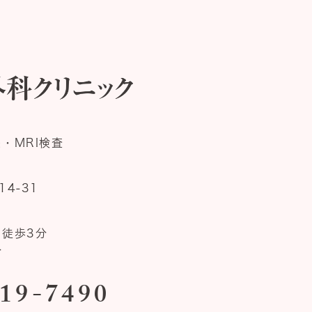
・MRI検査
4-31
徒歩3分
分
19-7490