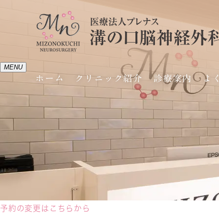
MENU
ホーム
クリニック紹介
診療案内
よ
飲むプラセンタとメディカルコスメ
予約の変更はこちらから