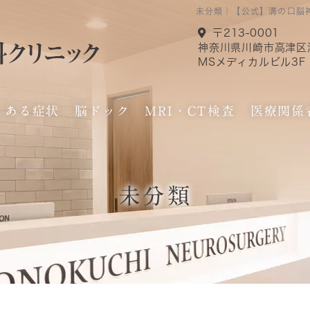
未分類｜【公式】溝の口脳
〒213-0001
神奈川県川崎市高津区溝
MSメディカルビル3F
くある症状
脳ドック
MRI・CT検査
医療関係
エコー（超音波）検査についてよくある質問
未分類