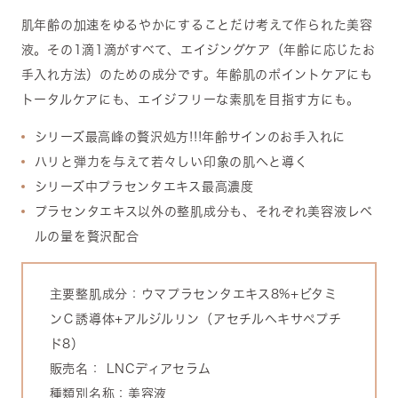
肌年齢の加速をゆるやかにすることだけ考えて作られた美容
液。その1滴1滴がすべて、エイジングケア（年齢に応じたお
手入れ方法）のための成分です。年齢肌のポイントケアにも
トータルケアにも、エイジフリーな素肌を目指す方にも。
シリーズ最高峰の贅沢処方!!!年齢サインのお手入れに
ハリと弾力を与えて若々しい印象の肌へと導く
シリーズ中プラセンタエキス最高濃度
プラセンタエキス以外の整肌成分も、それぞれ美容液レベ
ルの量を贅沢配合
主要整肌成分：ウマプラセンタエキス8%+ビタミ
ンＣ誘導体+アルジルリン（アセチルヘキサペプチ
ド8）
販売名： LNCディアセラム
種類別名称：美容液