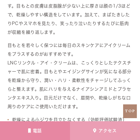
す。目もとの皮膚は皮脂腺が少ない上に厚さは顔の1/3ほど
で、乾燥しやすい構造をしています。加えて、まばたきした
りPCやスマホを見たり、笑ったり泣いたりするたびに筋肉
が収縮を繰り返します。
目もとを若々しく保つには毎日のスキンケアにアイクリーム
をプラスするのがおすすめです。
LNCリンクル・アイ・クリームは、こっくりとしたテクスチ
ャーで肌に密着。目もとやエイジングサインが気になる部分
を乾燥から守り、潤い・ハリ・柔軟性をチャージしてふっく
らと整えます。肌にハリを与えるナイアシンアミドとプラセ
ンタエキス入り。目元だけでなく、眉間や、乾燥しがちな口
周りのケアにご使用いただけます。
TOP
乾燥による小ジワを目立たなくする（効能評価試験済）
ナイアシンアミド配合処方品をベースにプラセンタエキス
電話
アクセス
をplus