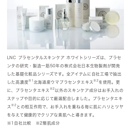
LNC プラセンタルスキンケア ホワイトシリーズは、プラセ
ンタの研究・製造一筋50年の株式会社日本生物製剤が開発
した基礎化粧品シリーズです。全アイテムに自社工場で抽出
※1
※2
した高濃度
北海道産ウマプラセンタエキス
を使用。更
※2
に、プラセンタエキス
以外のスキンケア成分はお手入れの
ステップや目的に応じて厳選配合しました。プラセンタエキ
※2
ス
との相互作用で、お手入れを重ねる毎に肌にハリとツヤ
を与えて健康的でクリアな素肌へと導きます。
※1自社比較 ※2整肌成分